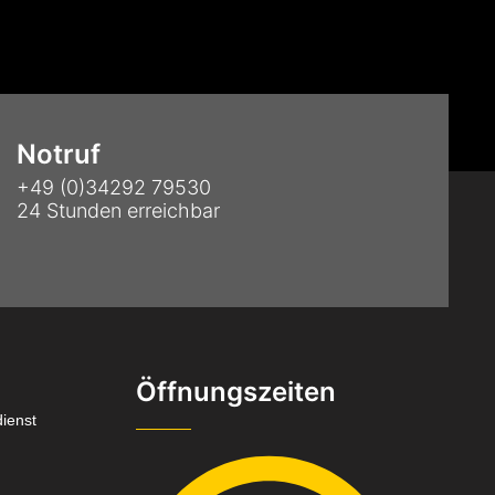
Notruf
+49 (0)34292 79530
24 Stunden erreichbar
Öffnungszeiten
ienst