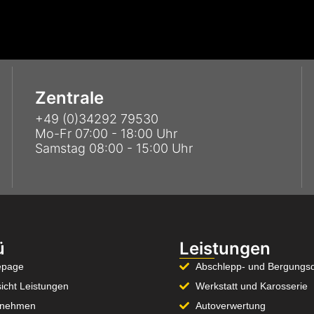
Zentrale
+49 (0)34292 79530
Mo-Fr 07:00 - 18:00 Uhr
Samstag 08:00 - 15:00 Uhr
ü
Leistungen
page
Abschlepp- und Bergungsd
icht Leistungen
Werkstatt und Karosserie
rnehmen
Autoverwertung