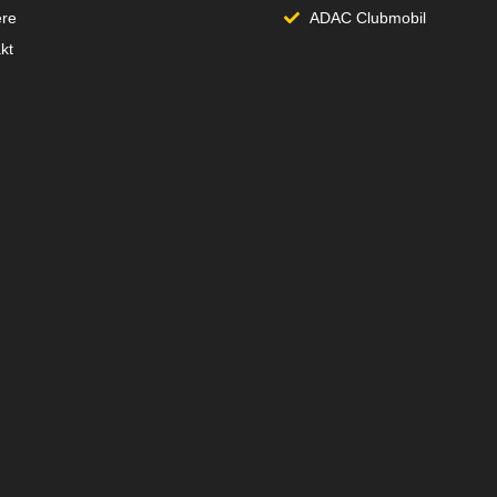
ere
ADAC Clubmobil
kt